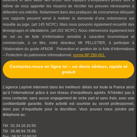
défendre et faire valoir ses droits. Nos équipes d’enquêteurs privés sont à
même de vous apporter les moyens de récolter les preuves nécessaires à
défendre vos intérêts. Notamment dans des pratiques de concurrence déloyale
nos rapports peuvent servir à motiver la demande d’une ordonnance sur
requête au juge, (art 145 NCPC). Mais nous pouvons également recueillir des
témoignages et attestations, (art 202 NCPC). Nous intervenons également lors
de vol ou de fuite d’information sensible à caractère économique et
commerciale, à ce titre, notre directeur, Mr PELLETIER, à participer à
l’élaboration du guide AFNOR Prévention et gestion de la fuite d’informations
– Protection du patrimoine informationnel,
norme BP Z90-001.
Contactez-nous en ligne ici – un devis sérieux, rapide et
gratuit
L’agence Leprivé intervient dans les meilleurs délais sur toute la France ainsi
qu’à l’international grâce à son réseau d’enquêteurs agréés. N’hésitez pas à
nous contacter, sans aucun engagement de votre part et sans frais, avec une
confidentialité garantie. Notre activité est soumise au secret professionnel,
donc pas d’inquiétude pour la discrétion. Vous pouvez nous joindre par
téléphone au :
Tél : 01.34.16.10.50.
Tél : 06.88.94.78.88.
Fax : 08.97.10.80.50.