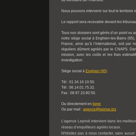
du Ministère de l’intérieur.
Nous pouvons intervenir sur tout le territoire
Le rapport sera recevable devant les tribunaux 
Tous nos dossiers sont gérés d’un point vu adm
notre siège social à Enghien-les-Bains (95), 
France, ainsi qu’à l’international, soit pa
réguliers dûment agréés par le CNAPS. Dans t
mission, avec les coûts et les frais estimati
investigation.
Siège social à
Enghien (95)
Tél : 01.34.16.10.50.
Tél : 06.14.01.75.32.
Fax : 08.97.10.80.50.
Ou directement en
ligne
Ou par mail :
agence@leprive.biz
L'agence Leprivé intervient dans les meilleur
réseau d’enquêteurs agréés locaux.
N'hésitez pas à nous contacter, sans aucun 