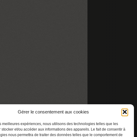
Gérer le consentement aux cookies
les meilleures expériences, nous utilisons des technologies telles que les
 stocker et/ou accéder aux informations des appareils. Le fait de consentir à
gies nous permettra de traiter des données telles que le comportement de