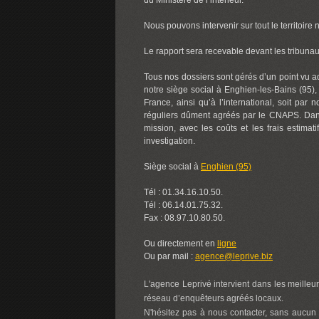
du Ministère de l’intérieur.
Nous pouvons intervenir sur tout le territoire
Le rapport sera recevable devant les tribunaux 
Tous nos dossiers sont gérés d’un point vu adm
notre siège social à Enghien-les-Bains (95), 
France, ainsi qu’à l’international, soit pa
réguliers dûment agréés par le CNAPS. Dans t
mission, avec les coûts et les frais estimati
investigation.
Siège social à
Enghien (95)
Tél : 01.34.16.10.50.
Tél : 06.14.01.75.32.
Fax : 08.97.10.80.50.
Ou directement en
ligne
Ou par mail :
agence@leprive.biz
L'agence Leprivé intervient dans les meilleur
réseau d’enquêteurs agréés locaux.
N'hésitez pas à nous contacter, sans aucun 