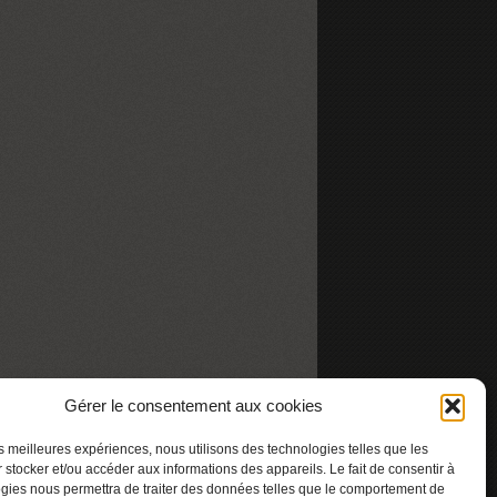
Gérer le consentement aux cookies
les meilleures expériences, nous utilisons des technologies telles que les
 stocker et/ou accéder aux informations des appareils. Le fait de consentir à
gies nous permettra de traiter des données telles que le comportement de