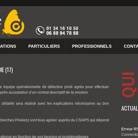
GATIONS
PARTICULIERS
PROFESSIONNELS
CONTA
E (17)
 équipe opérationnelle de détective privé agrée pour effectuer
après acceptation d’un contrat descriptif de la mission.
détaillé sera réalisé avec les explications nécessaires au bon
ACTUAL
cherches Privées) sont tous agréer auprès du CNAPS qui dépend
Erreur RS
Connectio
 national en fonction de vos besoins et problématiques.