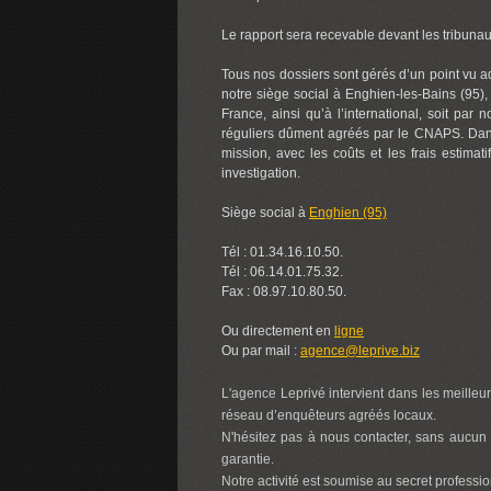
Le rapport sera recevable devant les tribunaux 
Tous nos dossiers sont gérés d’un point vu adm
notre siège social à Enghien-les-Bains (95), 
France, ainsi qu’à l’international, soit pa
réguliers dûment agréés par le CNAPS. Dans t
mission, avec les coûts et les frais estimati
investigation.
Siège social à
Enghien (95)
Tél : 01.34.16.10.50.
Tél : 06.14.01.75.32.
Fax : 08.97.10.80.50.
Ou directement en
ligne
Ou par mail :
agence@leprive.biz
L'agence Leprivé intervient dans les meilleur
réseau d’enquêteurs agréés locaux.
N'hésitez pas à nous contacter, sans aucun 
garantie.
Notre activité est soumise au secret professio